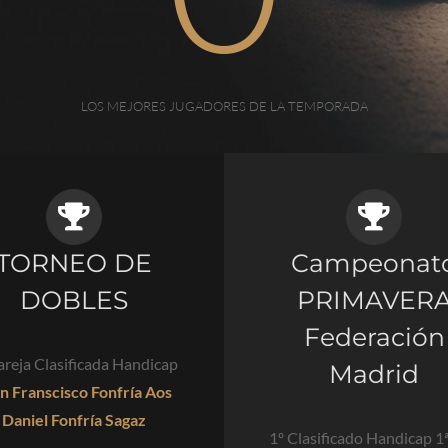
LOS MEJORES JUGADORES DE LA TEMPORADA
TORNEO DE
Campeonat
DOBLES
PRIMAVER
Federación
areja Clasificada Handicap
Madrid
n Franscisco Fonfría Aos
Daniel Fonfría Sagaz
1º Clasificado Handicap 1ª