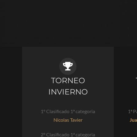
TORNEO
INVIERNO
1º Clasificado 1ª categoria
1ª P
Nicolas Tavier
Jua
2º Clasificado 1ª categoria