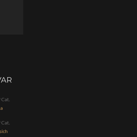
VAR
 Cat.
da
 Cat.
sich