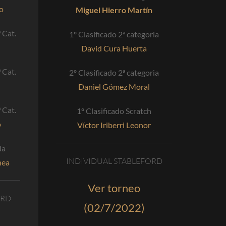
o
Miguel Hierro Martín
 Cat.
1º Clasificado 2ª categoria
David Cura Huerta
 Cat.
2º Clasificado 2ª categoria
Daniel Gómez Moral
 Cat.
1º Clasificado Scratch
o
Víctor Iriberri Leonor
da
INDIVIDUAL STABLEFORD
hea
Ver torneo
ORD
(02/7/2022)