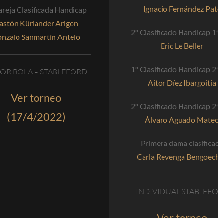
Ignacio Fernández Pat
areja Clasificada Handicap
astón Kürlander Arigon
2º Clasificado Handicap 1ª
nzalo Sanmartín Antelo
Eric Le Beller
1º Clasificado Handicap 2ª
OR BOLA – STABLEFORD
Aitor Díez Ibargoitia
Ver torneo
2º Clasificado Handicap 2ª
(17/4/2022)
Álvaro Aguado Mate
Primera dama clasifica
Carla Revenga Bengoec
INDIVIDUAL STABLEF
Ver torneo