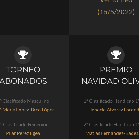
(15/5/2022)
TORNEO
PREMIO
ABONADOS
NAVIDAD OLI
º Clasificado Masculino
1º Clasificado Handicap 1ª
é María López-Brea López
Ignacio Alvarez Foron
º Clasificado Femenino
2º Clasificado Handicap 1ª
Pilar Pérez Egea
Matias Fernandez-Bades