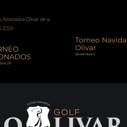
Torneo Navid
Olivar
RNEO
diciembre 5
ONADOS
bre 29