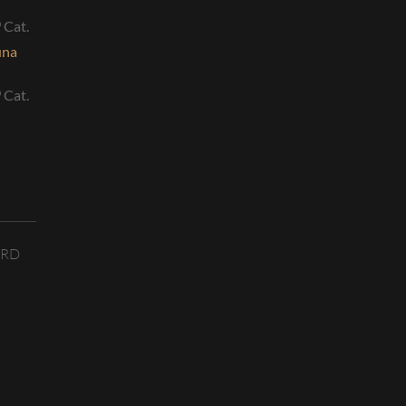
 Cat.
una
 Cat.
ORD