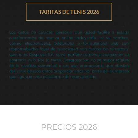
TARIFAS DE TENIS 2026
Los datos de carácter personal que usted facilite a esta(s)
plataformas(s) de reserva online incluyendo así su nombre,
correo electrónico(s), teléfono(s) o formulario(s) web son
responsabilidad legal de la sociedad con caráter de terceros y
que no es Desprosa S.A. cuyo nombre comercial aparece en su
apartado web. Por lo tanto, Desprosa S.A. no se responsabiliza
de la naraleza comercial o del uso promocional que puedan
derivarse de esos datos proporcionados por parte de la empresa
que figura en esta plataforma de reserva online.
PRECIOS 2026