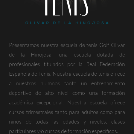
Presentamos nuestra escuela de tenis Golf Olivar
de la Hinojosa, una escuela dotada de
profesionales titulados por la Real Federación
Española de Tenis. Nuestra escuela de tenis ofrece
a nuestros alumnos tanto un entrenamiento
deportivo de alto nivel como una formación
académica excepcional. Nuestra escuela ofrece
cursos trimestrales tanto para adultos como para
niños de todas las edades y niveles, clases
particulares y/o cursos de formación específicos.