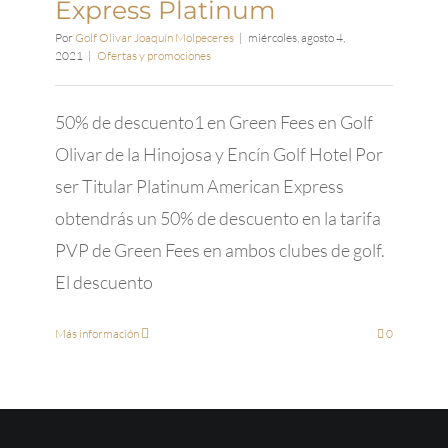
Express Platinum
Por
Golf Olivar Joaquín Molpeceres
|
miércoles, agosto 4,
2021
|
Ofertas y promociones
50% de descuento1 en Green Fees en Golf
Olivar de la Hinojosa y Encín Golf Hotel Por
ser Titular Platinum American Express
obtendrás un 50% de descuento en la tarifa
PVP de Green Fees en ambos clubes de golf.
El descuento
Más información
0