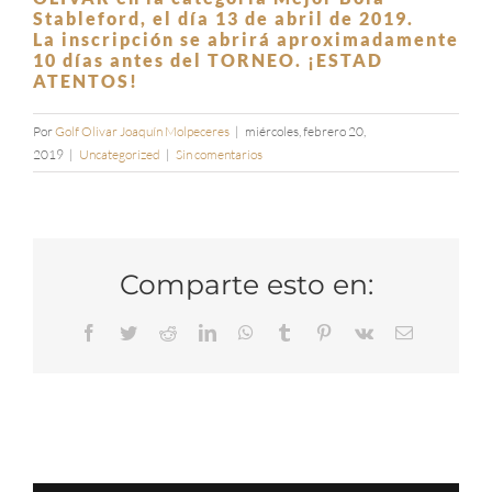
Stableford, el día 13 de abril de 2019.
La inscripción se abrirá aproximadamente
10 días antes del TORNEO. ¡ESTAD
ATENTOS!
Por
Golf Olivar Joaquín Molpeceres
|
miércoles, febrero 20,
2019
|
Uncategorized
|
Sin comentarios
Comparte esto en:
Facebook
Twitter
Reddit
LinkedIn
WhatsApp
Tumblr
Pinterest
Vk
Correo
electrónico