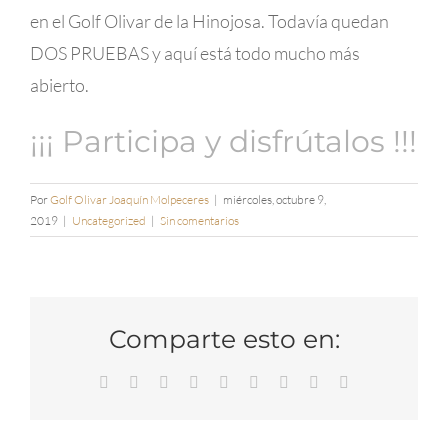
en el Golf Olivar de la Hinojosa. Todavía quedan
DOS PRUEBAS y aquí está todo mucho más
abierto.
¡¡¡ Participa y disfrútalos !!!
Por
Golf Olivar Joaquín Molpeceres
|
miércoles, octubre 9,
2019
|
Uncategorized
|
Sin comentarios
Comparte esto en:
Facebook
Twitter
Reddit
LinkedIn
WhatsApp
Tumblr
Pinterest
Vk
Correo
electrónico