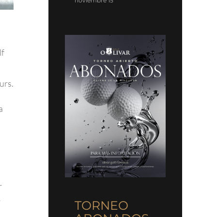
noviembre 15
lf
urs.
a
r
r
TORNEO