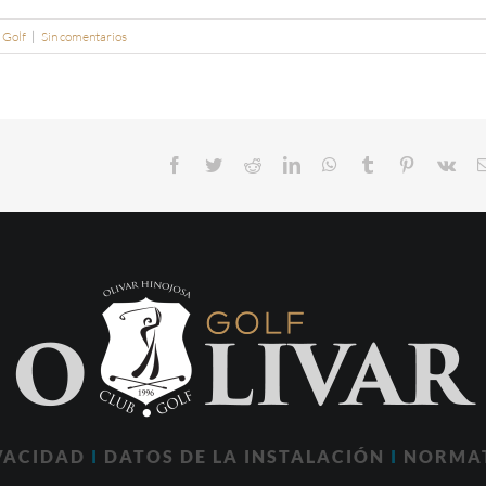
 Golf
|
Sin comentarios
Facebook
Twitter
Reddit
LinkedIn
WhatsApp
Tumblr
Pinterest
Vk
IVACIDAD
I
DATOS DE LA INSTALACIÓN
I
NORMA