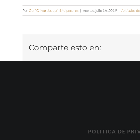
Por
Golf Olivar Joaquín Molpeceres
|
martes, julio 16, 2019
|
Artículos de
Comparte esto en:
POLITICA DE PR